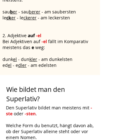
sau
b
er
- sau
berer
- am saubersten
le
ck
er
- le
ckerer
- am leckersten
2. Adjektive
auf
-el
Bei Adjektiven auf
-el
fällt
im Komparativ
meistens das
e
weg
:
dunk
el
- dun
kler
- am dunkelsten
ed
el
- e
dler
- am edelsten
Wie bildet man den
Superlativ?
Den Superlativ bildet man meistens mit
-
ste
oder
-sten
.
Welche Form du benutzt, hängt davon ab,
ob der Superlativ alleine steht oder vor
einem Nomen.