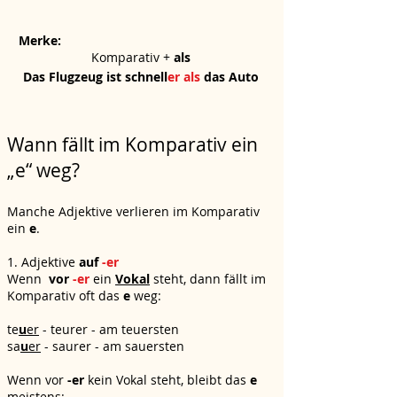
Merke:
Komparativ +
als
Das Flugzeug ist schnell
er als
das Auto
Wann fällt im Komparativ ein
„e“ weg?
Manche Adjektive verlieren im Komparativ
ein
e
.
1. Adjektive
auf
-er
Wenn
vor
-er
ein
Vokal
steht, dann fällt im
Komparativ oft das
e
weg:
te
u
er
- teurer - am teuersten
sa
u
er
- saurer - am sauersten
Wenn vor
-er
kein Vokal steht, bleibt das
e
meistens: