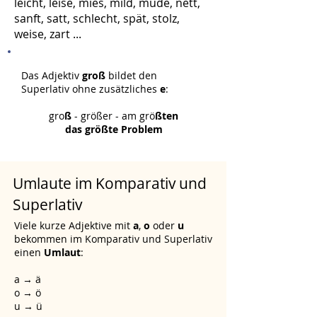
leicht, leise, mies, mild, müde, nett,
sanft, satt, schlecht, spät, stolz,
weise, zart ...
Das Adjektiv
groß
bildet den
Superlativ ohne zusätzliches
e
:
gro
ß
- größer - am grö
ßten
das größte Problem
Umlaute im Komparativ und
Superlativ
Viele kurze Adjektive mit
a
,
o
oder
u
bekommen im Komparativ und Superlativ
einen
Umlaut
:
a → ä
o → ö
u → ü