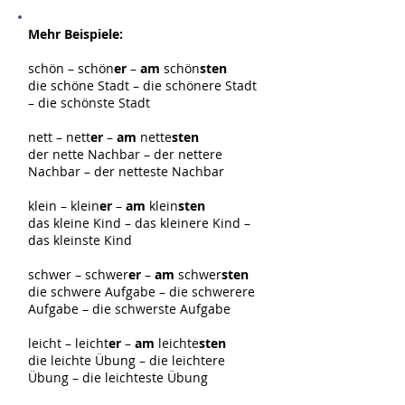
Mehr Beispiele:
schön – schön
er
–
am
schön
sten
die schöne Stadt – die schönere Stadt
–
die schönste Stadt
nett – nett
er
–
am
nette
sten
der nette Nachbar – der nettere
Nachbar –
der netteste Nachbar
klein – klein
er
–
am
klein
sten
das kleine Kind – das kleinere Kind –
das kleinste Kind
schwer – schwer
er
–
am
schwer
sten
die schwere Aufgabe – die schwerere
Aufgabe – die schwerste Aufgabe
leicht – leicht
er
–
am
leichte
sten
die leichte Übung – die leichtere
Übung – die leichteste Übung