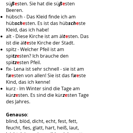
sü
ß
e
sten. Sie hat die sü
ß
e
sten
Beeren.
hübsch - Das Kleid finde ich am
hüb
sch
e
sten. Es ist das hüb
sch
e
ste
Kleid, das ich habe!
alt - Diese Kirche ist am äl
t
e
sten. Das
ist die äl
t
e
ste Kirche der Stadt.
spitz - Welcher Pfeil ist am
spi
tz
e
sten? Ich brauche den
spi
tz
e
sten Pfeil.
fix- Lena ist sehr schnell - sie ist am
fi
x
e
sten von allen! Sie ist das fi
x
e
ste
Kind, das ich kenne!
kurz - Im Winter sind die Tage am
kür
z
e
sten. Es sind die kür
z
e
sten Tage
des Jahres.
Genauso
:
blind, blöd, dicht, echt, fest, fett,
feucht, fies, glatt, hart, heiß, laut,