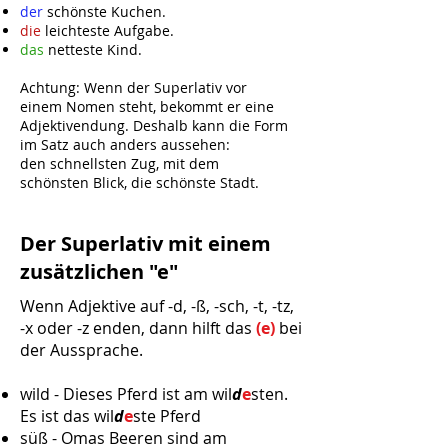
der
schön
ste Kuchen.
die
leich
teste Aufgabe.
das
nett
este Kind.
Achtung: Wenn der Superlativ vor
einem Nomen steht, bekommt er eine
Adjektivendung. Deshalb kann die Form
im Satz auch anders aussehen:
den schnellsten Zug, mit dem
schönsten Blick, die schönste Stadt.
Der Superlativ mit einem
zusätzlichen "e"
Wenn Adjektive auf -d, -ß, -sch, -t, -tz,
-x oder -z enden, dann hilft das
(e)
bei
der Aussprache.
wild - Dieses Pferd ist am wil
d
e
sten.
Es ist das wil
d
e
ste Pferd
süß - Omas Beeren sind am