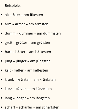
Beispiele:
alt –
ä
lter – am
ä
ltesten
arm –
ä
rmer – am ärmsten
dumm – d
ü
mmer – am d
ü
mmsten
groß – gr
ö
ßer – am gr
ö
ßten
hart – h
ä
rter – am h
ä
rtesten
jung – j
ü
nger – am j
ü
ngsten
kalt – k
ä
lter – am k
ä
ltesten
krank – kr
ä
nker – am kr
ä
nksten
kurz – k
ü
rzer – am k
ü
rzesten
lang – l
ä
nger – am l
ä
ngsten
scharf – sch
ä
rfer – am sch
ä
rfsten