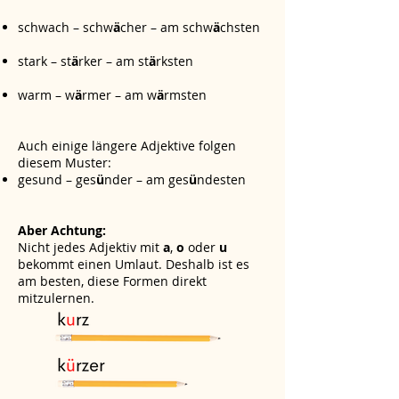
schwach – schw
ä
cher – am schw
ä
chsten
stark – st
ä
rker – am st
ä
rksten
warm – w
ä
rmer – am w
ä
rmsten
Auch einige längere Adjektive folgen
diesem Muster:
gesund – ges
ü
nder – am ges
ü
ndesten
Aber Achtung:
Nicht jedes Adjektiv mit
a
,
o
oder
u
bekommt einen Umlaut. Deshalb ist es
am besten, diese Formen direkt
mitzulernen.