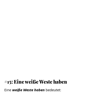
#15
: Eine weiße Weste haben
Eine 
weiße Weste haben
 bedeutet: 
jemand ist unschuldig. 
Oft benutzen wir diese Redewendung 