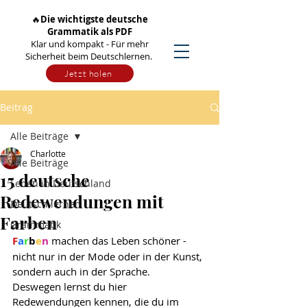
🔥
Die wichtigste deutsche
Grammatik als PDF
Klar und kompakt - Für mehr
Sicherheit beim Deutschlernen.
Jetzt holen
Beitrag
Alle Beiträge
Charlotte
Alle Beiträge
15 deutsche
Leben in Deutschland
Redewendungen mit
Deutsch lernen
Farben
Grammatik
F
a
r
b
e
n
machen das Leben schöner - 
nicht nur in der Mode oder in der Kunst, 
sondern auch in der Sprache. 
Deswegen lernst du hier 
Redewendungen kennen, die du im 