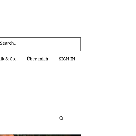
Anmelden
k & Co.
Über mich
SIGN IN