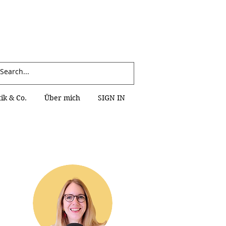
Anmelden
k & Co.
Über mich
SIGN IN