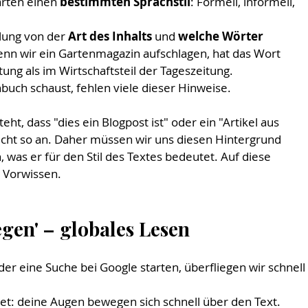
rten einen 
bestimmten Sprachstil
: Formell, informell, 
lung von der
 Art des Inhalts 
und 
welche Wörter 
n wir ein Gartenmagazin aufschlagen, hat das Wort 
ng als im Wirtschaftsteil der Tageszeitung.
uch schaust, fehlen viele dieser Hinweise.
eht, dass "dies ein Blogpost ist" oder ein "Artikel aus 
h nicht so an. Daher müssen wir uns diesen Hintergrund 
as er für den Stil des Textes bedeutet. Auf diese 
r Vorwissen.
iegen' – globales Lesen
er eine Suche bei Google starten, überfliegen wir schnell 
et: deine Augen bewegen sich schnell über den Text. 