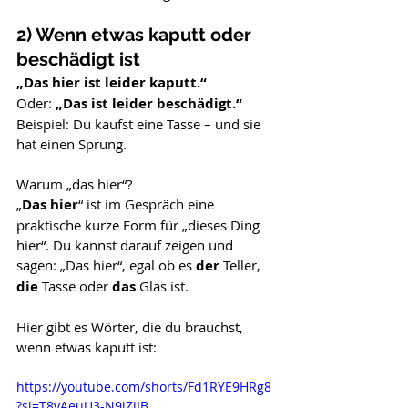
2) Wenn etwas kaputt oder 
beschädigt ist
„Das hier ist leider kaputt.“
Oder: 
„Das ist leider beschädigt.“
Beispiel: Du kaufst eine Tasse – und sie 
hat einen Sprung.
Warum „das hier“?
„
Das hier
“ ist im Gespräch eine 
praktische kurze Form für „dieses Ding 
hier“. Du kannst darauf zeigen und 
sagen: „Das hier“, egal ob es 
der
 Teller, 
die
 Tasse oder 
das
 Glas ist.
Hier gibt es Wörter, die du brauchst, 
wenn etwas kaputt ist:
https://youtube.com/shorts/Fd1RYE9HRg8
?si=T8yAeuU3-N9iZjIB