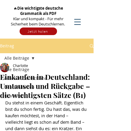
🔥
Die wichtigste deutsche
Grammatik als PDF
Klar und kompakt - Für mehr
Sicherheit beim Deutschlernen.
Jetzt holen
Beitrag
Alle Beiträge
Charlotte
Alle Beiträge
Einkaufen in Deutschland:
Leben in Deutschland
Umtausch und Rückgabe –
Deutsch lernen
die wichtigsten Sätze (B1)
Grammatik
Du stehst in einem Geschäft. Eigentlich 
bist du schon fertig. Du hast das, was du 
kaufen möchtest, in der Hand – 
vielleicht liegt es schon auf dem Band – 
und dann siehst du es: ein Kratzer. Ein 