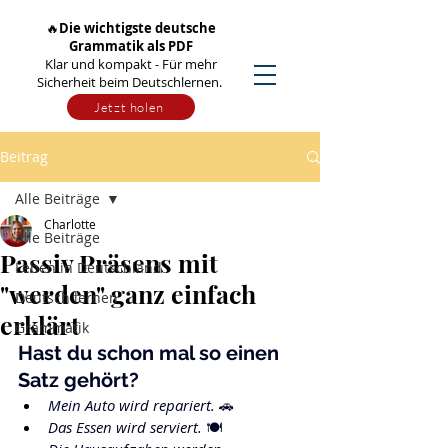
🔥
Die wichtigste deutsche
Grammatik als PDF
Klar und kompakt - Für mehr
Sicherheit beim Deutschlernen.
Jetzt holen
Beitrag
Alle Beiträge
Charlotte
Alle Beiträge
Passiv Präsens mit
Leben in Deutschland
"werden" ganz einfach
Deutsch lernen
erklärt
Grammatik
Hast du schon mal so einen 
Satz gehört?
Mein Auto wird repariert.
 🚗
Das Essen wird serviert.
 🍽️