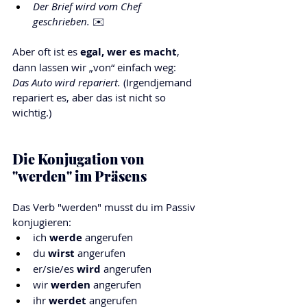
Der Brief wird vom Chef 
geschrieben.
 ✉️
Aber oft ist es 
egal, wer es macht
, 
dann lassen wir „von“ einfach weg:
Das Auto wird repariert.
 (Irgendjemand 
repariert es, aber das ist nicht so 
wichtig.)
Die Konjugation von 
"werden" im Präsens
Das Verb "werden" musst du im Passiv 
konjugieren:
ich 
werde 
angerufen
du 
wirst 
angerufen
er/sie/es 
wird 
angerufen
wir 
werden 
angerufen
ihr 
werdet 
angerufen