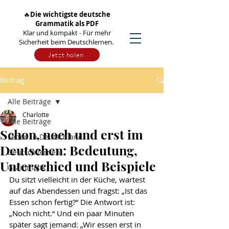
🔥
Die wichtigste deutsche
Grammatik als PDF
Klar und kompakt - Für mehr
Sicherheit beim Deutschlernen.
Jetzt holen
Beitrag
Alle Beiträge
Charlotte
Alle Beiträge
Schon, noch und erst im
Leben in Deutschland
Deutschen: Bedeutung,
Deutsch lernen
Unterschied und Beispiele
Grammatik
Du sitzt vielleicht in der Küche, wartest 
auf das Abendessen und fragst: „Ist das 
Essen schon fertig?“ Die Antwort ist: 
„Noch nicht.“ Und ein paar Minuten 
später sagt jemand: „Wir essen erst in 