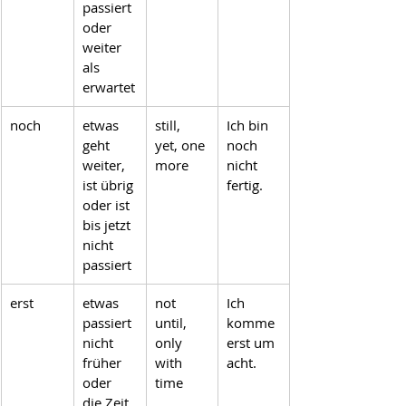
passiert 
oder 
weiter 
als 
erwartet
noch
etwas 
still, 
Ich bin 
geht 
yet, one 
noch 
weiter, 
more
nicht 
ist übrig 
fertig.
oder ist 
bis jetzt 
nicht 
passiert
erst
etwas 
not 
Ich 
passiert 
until, 
komme 
nicht 
only 
erst um 
früher 
with 
acht.
oder 
time
die Zeit 