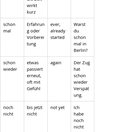
wirkt 
kurz
schon 
Erfahrun
ever, 
Warst 
mal
g oder 
already 
du 
Vorberei
started
schon 
tung
mal in 
Berlin?
schon 
etwas 
again
Der Zug 
wieder
passiert 
hat 
erneut, 
schon 
oft mit 
wieder 
Gefühl
Verspät
ung.
noch 
bis jetzt 
not yet
Ich 
nicht
nicht
habe 
noch 
nicht 