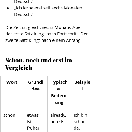
Deutsch.“
„Ich lerne erst seit sechs Monaten 
Deutsch.“
Die Zeit ist gleich: sechs Monate. Aber 
der erste Satz klingt nach Fortschritt. Der 
zweite Satz klingt nach einem Anfang.
Schon, noch und erst im 
Vergleich
Wort
Grundi
Typisch
Beispie
dee
e 
l
Bedeut
ung
schon
etwas 
already, 
Ich bin 
ist 
bereits
schon 
früher 
da.