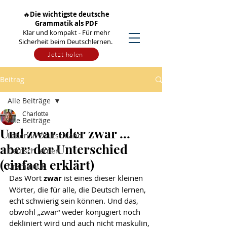
🔥
Die wichtigste deutsche
Grammatik als PDF
Klar und kompakt - Für mehr
Sicherheit beim Deutschlernen.
Jetzt holen
Beitrag
Alle Beiträge
Charlotte
Alle Beiträge
Und zwar oder zwar …
Leben in Deutschland
aber: der Unterschied
Deutsch lernen
(einfach erklärt)
Grammatik
Das Wort 
zwar
 ist eines dieser kleinen 
Wörter, die für alle, die Deutsch lernen, 
echt schwierig sein können. Und das, 
obwohl „zwar“ weder konjugiert noch 
dekliniert wird und auch nicht maskulin, 